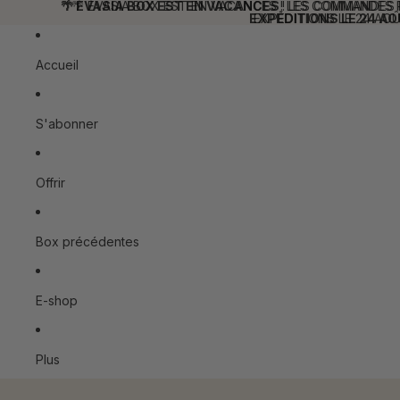
Ignorer et passer au contenu
🌴 ÉVASIA BOX EST EN VACANCES
🌴 ÉVASIA BOX EST EN VACANCES ! LES COMMANDES
! LES COMMANDES
EXPÉDITIONS LE 24 A
EXPÉDITIONS LE 24 AOÛ
Accueil
S'abonner
Offrir
Box précédentes
E-shop
Plus