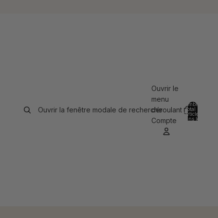
Ouvrir le
menu
Nombre
Ouvrir la fenêtre modale de recherche
déroulant
total
d’articles
0
dans le
Compte
panier:
0