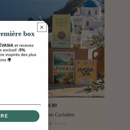
remière box
ÉVASIA
et recevez
 exclusif
-5%
.
re inspirés des plus
ions 🌍
€44,90
Box Évasion Cyclades
IRE
15 avis