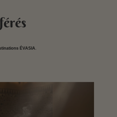
férés
stinations ÉVASIA
.