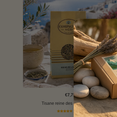
€7,75
Tisane reine des près et romarin
15 avis