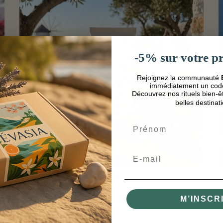
-5%
sur votre
p
Rejoignez la communauté
immédiatement un code
Découvrez nos rituels bien-êt
belles destinat
Prénom
Email
€6,99
Lait Corps Olive Jeanne en Provence
M’INSCR
15 avis