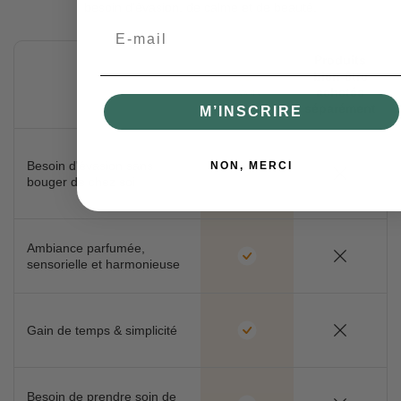
besoin d'évasion, de calme et de beauté.
Email
Produits
bien-être
achetés
séparément
M’INSCRIRE
Besoin d'évasion sans
NON, MERCI
bouger de chez soi
Ambiance parfumée,
sensorielle et harmonieuse
Gain de temps & simplicité
Besoin de prendre soin de