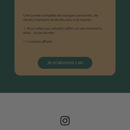
Une année complète de voyages sensoriels, de
rituels inspirants et de douceur à la maison.
✨ Pour celles qui veulent s’offrir un vrai moment à
elles… toute l’année.
✅ Livraison offerte
Je m'abonne 1 an